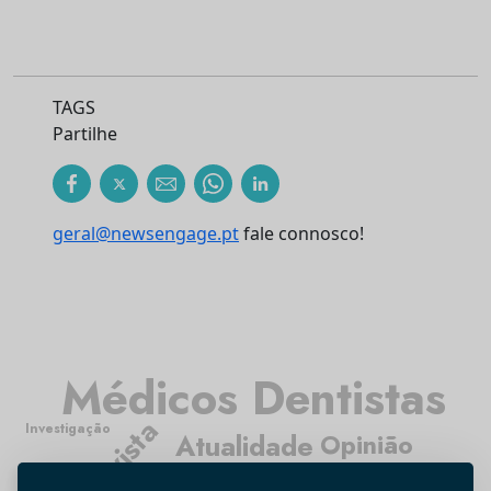
TAGS
Partilhe
geral@newsengage.pt
fale connosco!
Médicos Dentistas
Entrevista
Investigação
Atualidade
Opinião