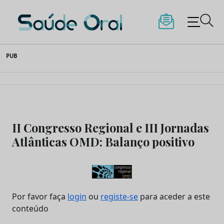
Saúde Oral
Skip
PUB
to
content
II Congresso Regional e III Jornadas
Atlânticas OMD: Balanço positivo
Por favor faça
login
ou
registe-se
para aceder a este
conteúdo