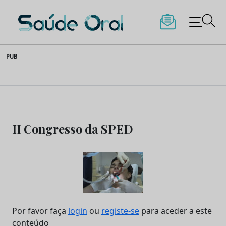
Saúde Oral
Skip
PUB
to
content
II Congresso da SPED
Por favor faça
login
ou
registe-se
para aceder a este
conteúdo