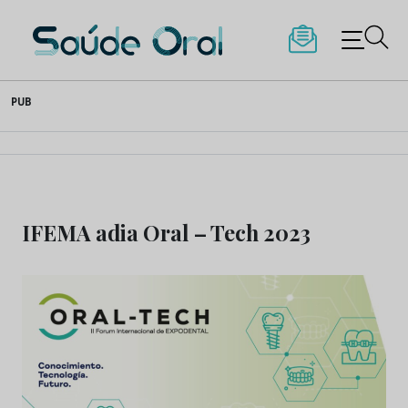
Saúde Oral
Skip
PUB
to
content
IFEMA adia Oral – Tech 2023