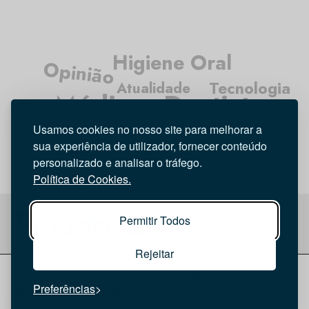
Higiene Oral
Opinião
Tecnologia
Atualidade
Médicos Dentistas
Investigação
Entrevista
Usamos cookies no nosso site para melhorar a
sua experiência de utilizador, fornecer conteúdo
personalizado e analisar o tráfego.
Política de Cookies.
Permitir Todos
Rejeitar
© 2026 Saúde Oral
Ficha Técnica
|
Política de Cookies
|
Preferências
Política de privacidade