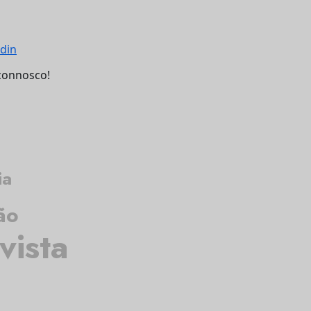
connosco!
ia
ão
vista