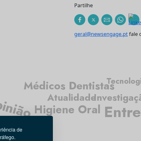
Partilhe
geral@newsengage.pt
fale 
Tecnolog
Médicos Dentistas
Atualidade
Investigaç
inião
Entre
Higiene Oral
riência de
tráfego.