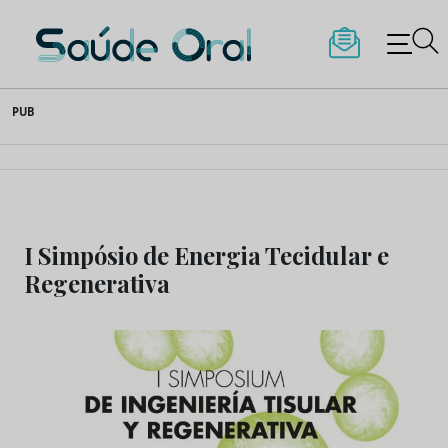
Saúde Oral
Skip
PUB
to
content
I Simpósio de Energia Tecidular e
Regenerativa