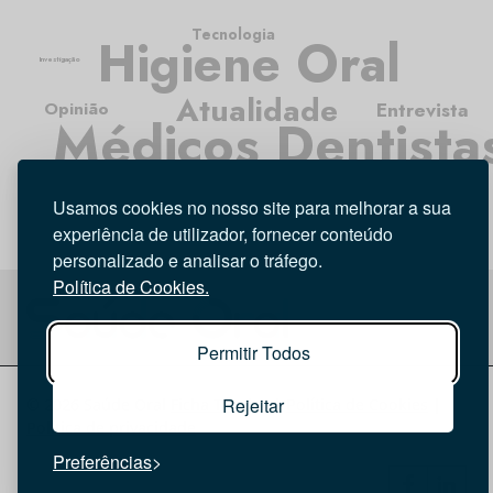
Tecnologia
Higiene Oral
Investigação
Atualidade
Entrevista
Opinião
Médicos Dentista
Usamos cookies no nosso site para melhorar a sua
experiência de utilizador, fornecer conteúdo
personalizado e analisar o tráfego.
Política de Cookies.
Permitir Todos
Rejeitar
© 2026 Saúde Oral
Ficha Técnica
|
Política de Cookies
|
Política de privacidade
Preferências