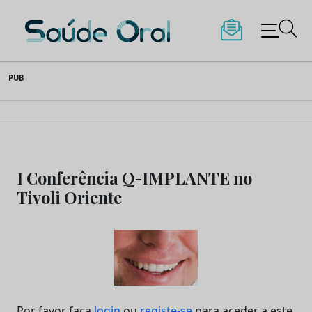
Saúde Oral
Skip
PUB
to
content
I Conferência Q-IMPLANTE no
Tivoli Oriente
Por favor faça
login
ou
registe-se
para aceder a este