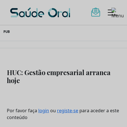
Saúde Oral
Skip
PUB
to
content
HUC: Gestão empresarial arranca
hoje
Por favor faça
login
ou
registe-se
para aceder a este
conteúdo