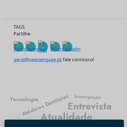
TAGS
Partilhe
geral@newsengage.pt
fale connosco!
Médicos Dentistas
Investigação
Tecnologia
Entrevista
Atualidade
Opinião