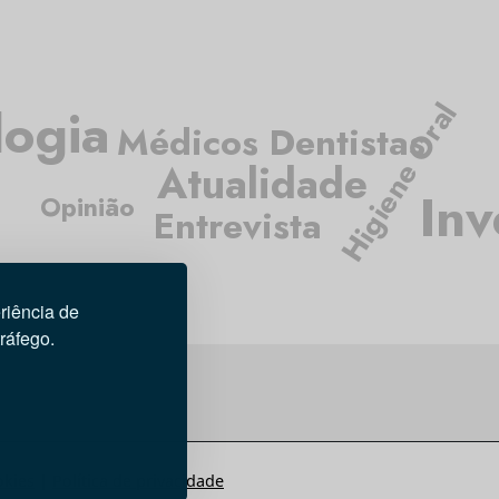
Higiene Oral
logia
Médicos Dentistas
Atualidade
Inv
Opinião
Entrevista
riência de
tráfego.
okies
|
Política de privacidade