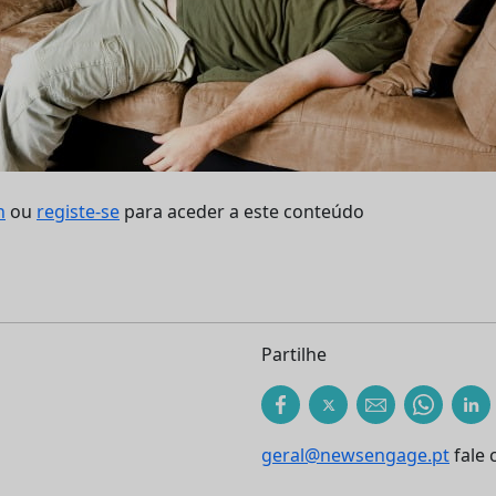
n
ou
registe-se
para aceder a este conteúdo
Partilhe
geral@newsengage.pt
fale 