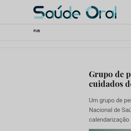
Saúde Oral
Skip
PUB
to
content
Grupo de p
cuidados d
Um grupo de per
Nacional de Sa
calendarização