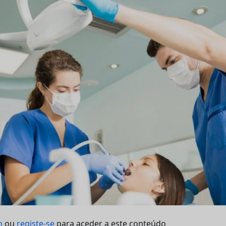
n
ou
registe-se
para aceder a este conteúdo