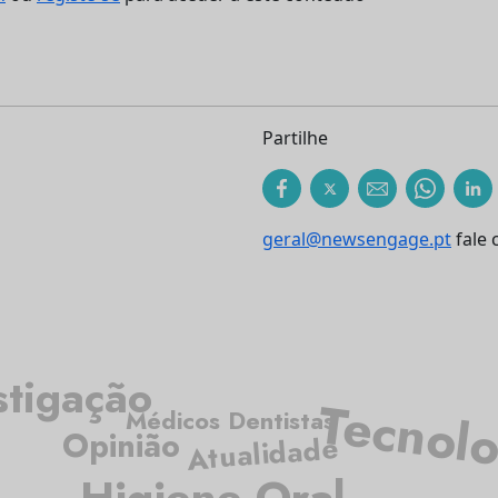
Partilhe
geral@newsengage.pt
fale 
stigação
Tecnolo
Médicos Dentistas
Opinião
Atualidade