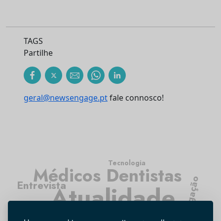
TAGS
Partilhe
geral@newsengage.pt
fale connosco!
Tecnologia
Médicos Dentistas
Investigação
Entrevista
Atualidade
Higiene Oral
Opinião