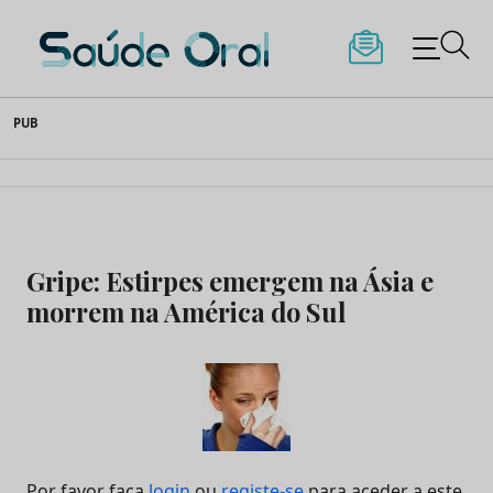
Saúde Oral
Skip
PUB
to
content
Gripe: Estirpes emergem na Ásia e
morrem na América do Sul
Por favor faça
login
ou
registe-se
para aceder a este