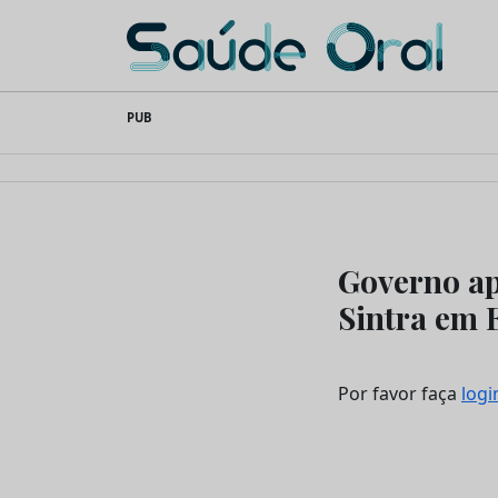
Saúde Oral
Skip
PUB
to
content
Governo ap
Sintra em 
Por favor faça
logi