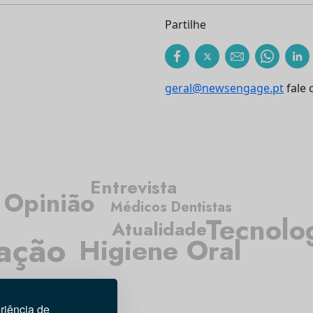
Partilhe
geral@newsengage.pt
fale 
Entrevista
Opinião
Médicos Dentistas
Tecnolo
Atualidade
gação
Higiene Oral
riência de