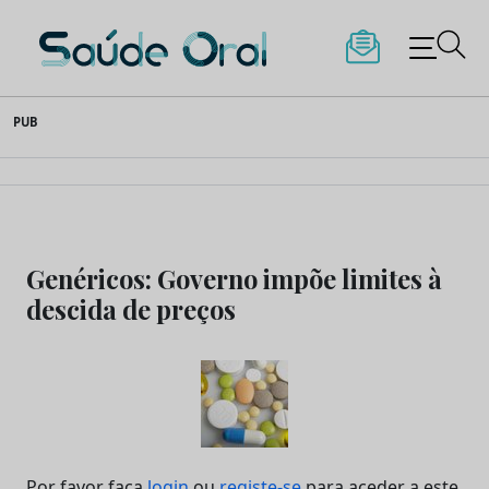
Saúde Oral
Skip
PUB
to
content
Genéricos: Governo impõe limites à
descida de preços
Por favor faça
login
ou
registe-se
para aceder a este