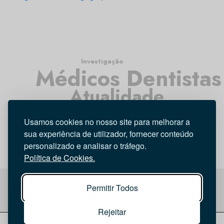
Investigação
Médicos Dentistas
Atualidade
Opinião
Higiene Oral
Entrevista
Usamos cookies no nosso site para melhorar a
Tecnologia
sua experiência de utilizador, fornecer conteúdo
personalizado e analisar o tráfego.
Política de Cookies.
Permitir Todos
Rejeitar