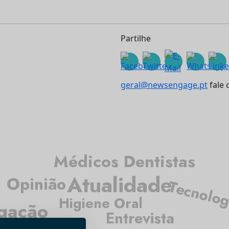
Partilhe
geral@newsengage.pt
fale 
Médicos Dentistas
Atualidade
Opinião
Tecnolog
Higiene Oral
igação
Entrevista