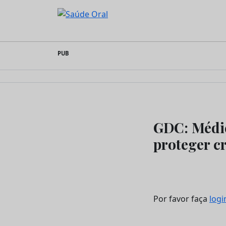
Saúde Oral
Skip
PUB
to
content
GDC: Médic
proteger cr
Por favor faça
logi