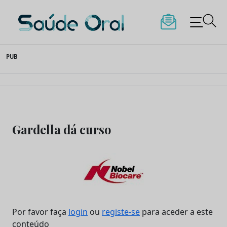
Saúde Oral
Skip
PUB
to
content
Gardella dá curso
Por favor faça
login
ou
registe-se
para aceder a este
conteúdo