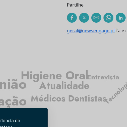
Partilhe
geral@newsengage.pt
fale 
Higiene Oral
Entrevista
nião
Tecnolo
Atualidade
gação
Médicos Dentistas
riência de