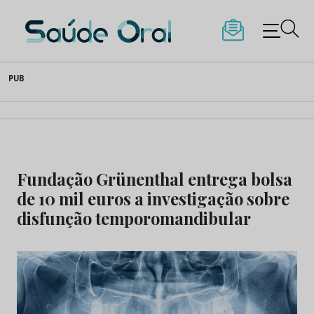
Saúde Oral
Skip
PUB
to
content
Fundação Grünenthal entrega bolsa
de 10 mil euros a investigação sobre
disfunção temporomandibular