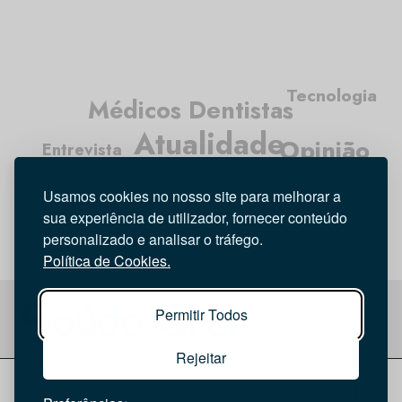
Tecnologia
Médicos Dentistas
Atualidade
Opinião
Entrevista
Investigação
Higiene Oral
Usamos cookies no nosso site para melhorar a
sua experiência de utilizador, fornecer conteúdo
personalizado e analisar o tráfego.
Política de Cookies.
Permitir Todos
Rejeitar
© 2026 Saúde Oral
Ficha Técnica
|
Política de Cookies
|