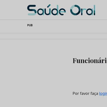
Saúde Oral
Skip
PUB
to
content
Funcionári
Por favor faça
logi