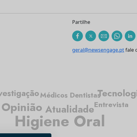
Partilhe
geral@newsengage.pt
fale 
Tecnolog
vestigação
Médicos Dentistas
Opinião
Entrevista
Atualidade
Higiene Oral