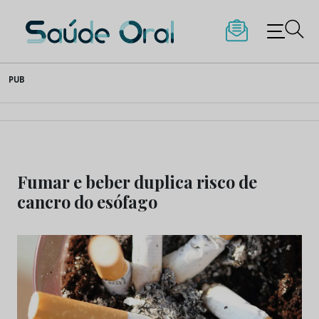
Saúde Oral
Skip
PUB
to
content
Fumar e beber duplica risco de
cancro do esófago