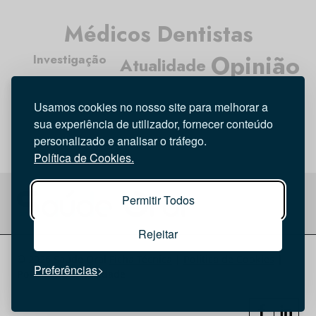
Médicos Dentistas
Opinião
Investigação
Atualidade
Entrevista
Higiene Oral
Tecnologia
Usamos cookies no nosso site para melhorar a
sua experiência de utilizador, fornecer conteúdo
personalizado e analisar o tráfego.
Política de Cookies.
Permitir Todos
Rejeitar
© 2026 Saúde Oral
Ficha Técnica
|
Política de Cookies
|
Preferências
Política de privacidade