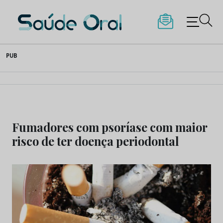
Saúde Oral
Skip
PUB
to
content
Fumadores com psoríase com maior
risco de ter doença periodontal