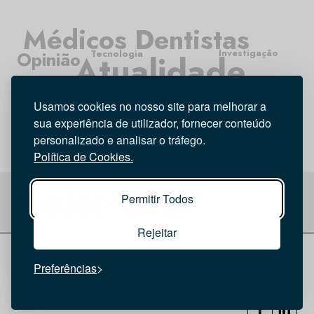
Médicos Dentistas
Investigação
Opinião
Tecnologia
Atualidade
Entrevista
Higiene Oral
Usamos cookies no nosso site para melhorar a
sua experiência de utilizador, fornecer conteúdo
personalizado e analisar o tráfego.
Política de Cookies.
Permitir Todos
Rejeitar
© 2026 Saúde Oral
Ficha Técnica
|
Política de Cookies
|
Preferências
Política de privacidade