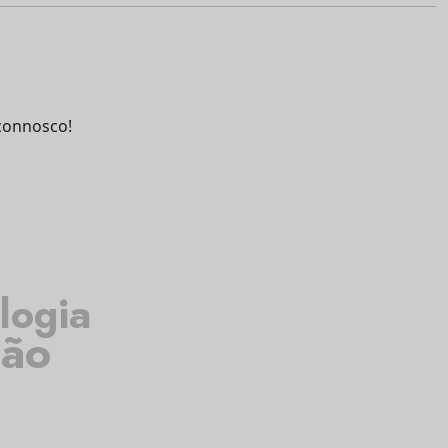
connosco!
logia
ião