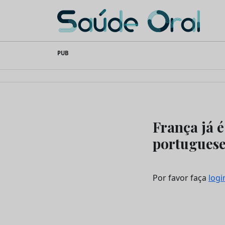
Saúde Oral
Skip
PUB
to
content
França já é
portuguese
Por favor faça
logi