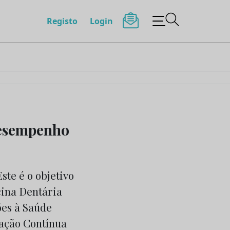
Registo
Login
desempenho
te é o objetivo
ina Dentária
ões à Saúde
cação Contínua