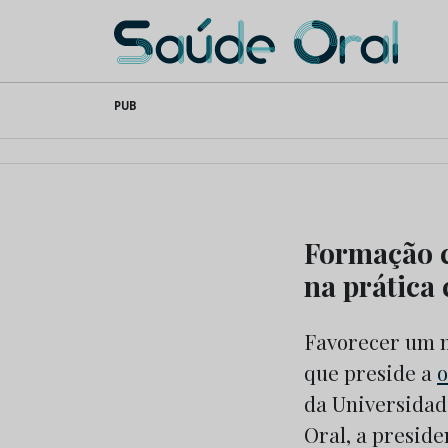
Saúde Oral
Skip
PUB
to
content
Formação 
na prática 
Favorecer um m
que preside a
o
da Universidad
Oral, a presid