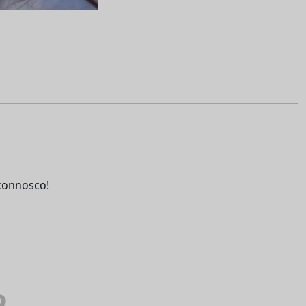
connosco!
o