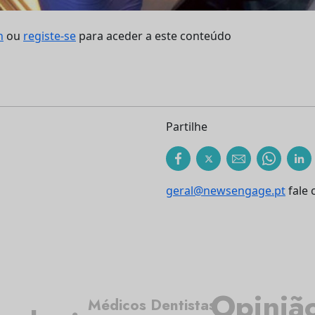
n
ou
registe-se
para aceder a este conteúdo
Partilhe
geral@newsengage.pt
fale 
Opiniã
Médicos Dentistas