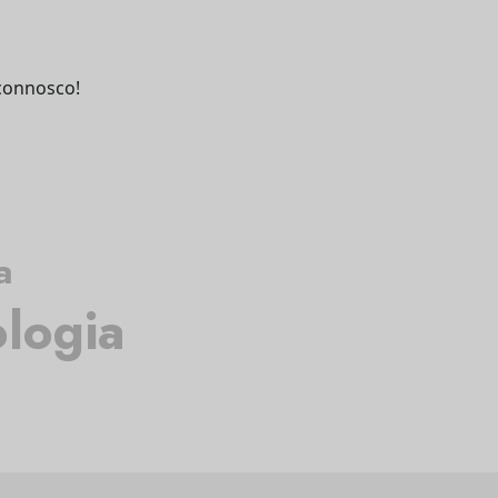
connosco!
a
logia