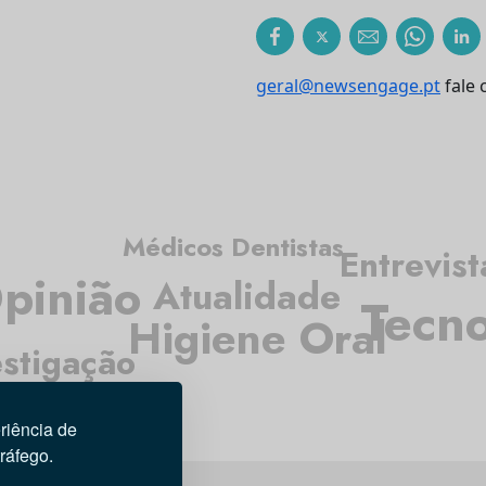
geral@newsengage.pt
fale 
Médicos Dentistas
Entrevist
pinião
Atualidade
Tecno
Higiene Oral
estigação
riência de
tráfego.