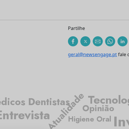
Partilhe
geral@newsengage.pt
fale 
Atualidade
Tecnolo
dicos Dentistas
Opinião
Entrevista
In
Higiene Oral