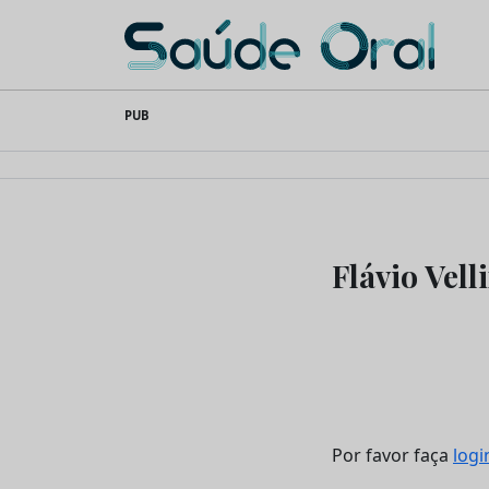
Saúde Oral
Skip
PUB
to
content
Flávio Vell
Por favor faça
logi