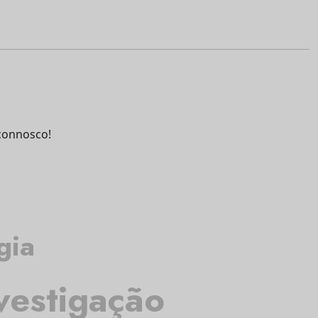
connosco!
gia
vestigação