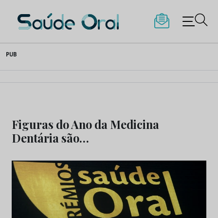
Saúde Oral
Skip
PUB
to
content
Figuras do Ano da Medicina
Dentária são…