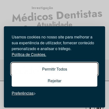
Médicos Dentistas
Investigação
Atualidade
Opinião
Higiene Oral
Tecnologia
Entrevista
Usamos cookies no nosso site para melhorar a
sua experiência de utilizador, fornecer conteúdo
personalizado e analisar o tráfego.
Política de Cookies.
Permitir Todos
Rejeitar
© 2026 Saúde Oral
Ficha Técnica
|
Política de Cookies
|
Preferências
Política de privacidade