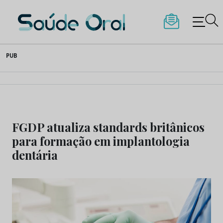
Saúde Oral
Skip
PUB
to
content
FGDP atualiza standards britânicos
para formação em implantologia
dentária