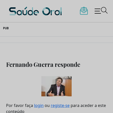
Saúde Oral
Skip
PUB
to
content
Fernando Guerra responde
Por favor faça
login
ou
registe-se
para aceder a este
conteúdo