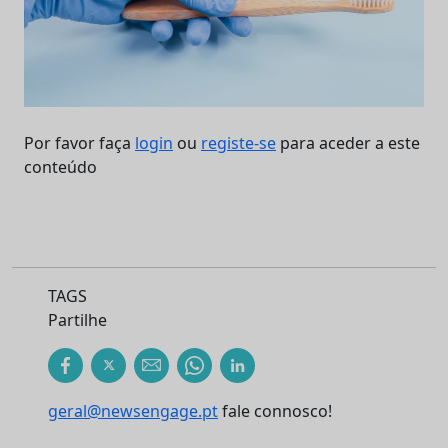
Por favor faça
login
ou
registe-se
para aceder a este
conteúdo
TAGS
Partilhe
geral@newsengage.pt
fale connosco!