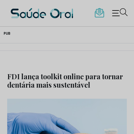
Saúde Oral
Skip
PUB
to
content
FDI lança toolkit online para tornar
dentária mais sustentável