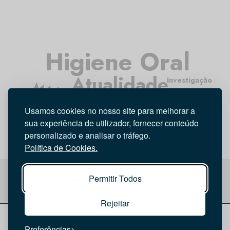
Higiene Oral
Atualidade
Investigação
Médicos Dentistas
Entrevista
Opinião
Usamos cookies no nosso site para melhorar a
Tecnologia
sua experiência de utilizador, fornecer conteúdo
personalizado e analisar o tráfego.
Política de Cookies.
Permitir Todos
Rejeitar
© 2026 Saúde Oral
Ficha Técnica
|
Política de Cookies
|
Preferências