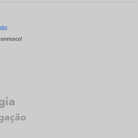
connosco!
gia
igação