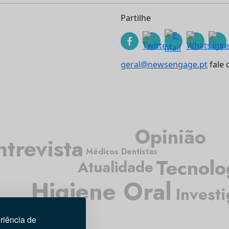
Partilhe
geral@newsengage.pt
fale 
Opinião
ntrevista
Médicos Dentistas
Tecnolo
Atualidade
Higiene Oral
Invest
riência de