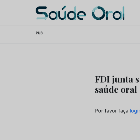
Saúde Oral
Skip
PUB
to
content
FDI junta s
saúde oral
Por favor faça
logi