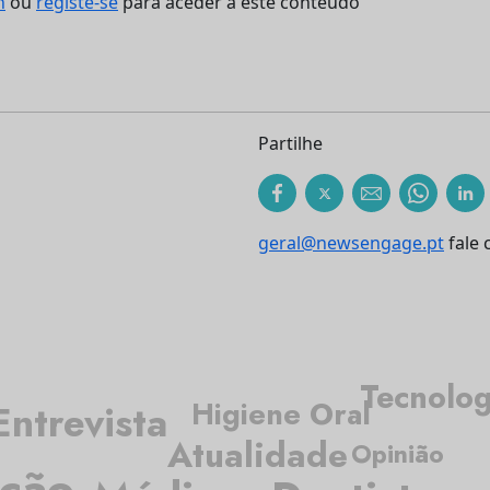
n
ou
registe-se
para aceder a este conteúdo
Partilhe
geral@newsengage.pt
fale 
Tecnolog
Higiene Oral
Entrevista
Atualidade
Opinião
ação