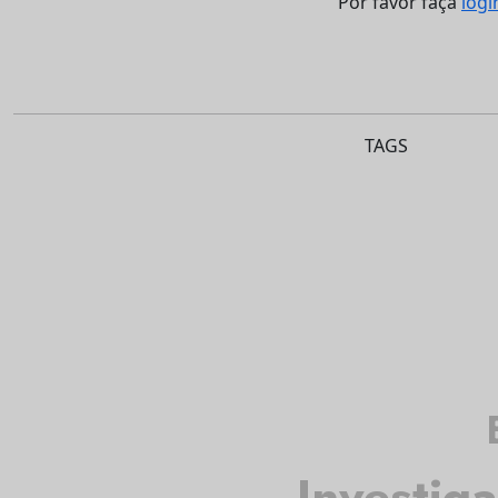
Por favor faça
logi
TAGS
Investig