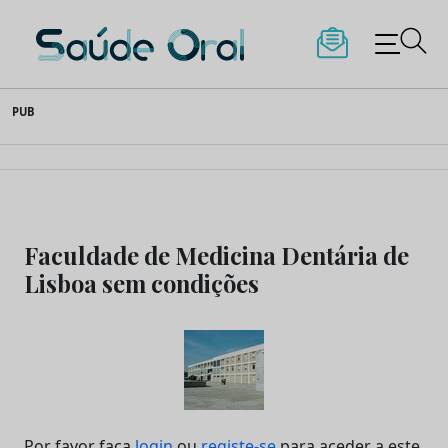
Saúde Oral
Skip
PUB
to
content
Faculdade de Medicina Dentária de
Lisboa sem condições
Por favor faça
login
ou
registe-se
para aceder a este