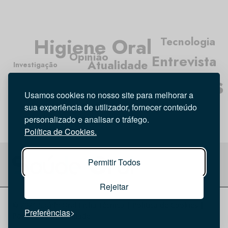
Higiene Oral
Tecnologia
Opinião
Entrevista
Atualidade
Investigação
Médicos Dentistas
Usamos cookies no nosso site para melhorar a
sua experiência de utilizador, fornecer conteúdo
personalizado e analisar o tráfego.
Política de Cookies.
Permitir Todos
Rejeitar
© 2026 Saúde Oral
Ficha Técnica
|
Política de Cookies
|
Preferências
Política de privacidade