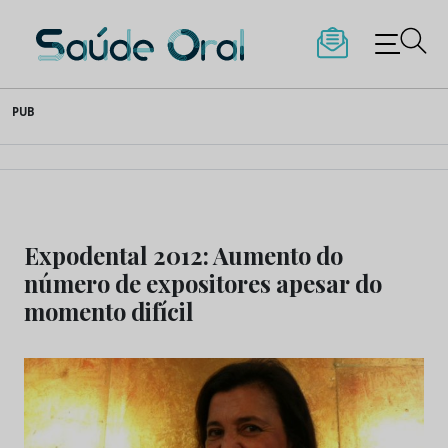
Saúde Oral
Skip
PUB
to
content
Expodental 2012: Aumento do
número de expositores apesar do
momento difícil