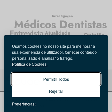
Investigação
Médicos Dentistas
Entrevista
Atualidade
Opinião
Higiene Oral
Tecnologia
Usamos cookies no nosso site para melhorar a
sua experiência de utilizador, fornecer conteúdo
personalizado e analisar o tráfego.
Política de Cookies.
Permitir Todos
Rejeitar
© 2026 Saúde Oral
Ficha Técnica
|
Política de Cookies
|
Preferências
Política de privacidade