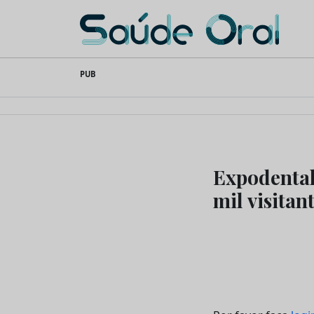
Saúde Oral
Skip
PUB
to
content
Expodental
mil visitan