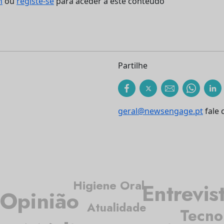
n
ou
registe-se
para aceder a este conteúdo
Partilhe
geral@newsengage.pt
fale 
Higiene Oral
Entrevis
Opinião
Atualidade
Tecno