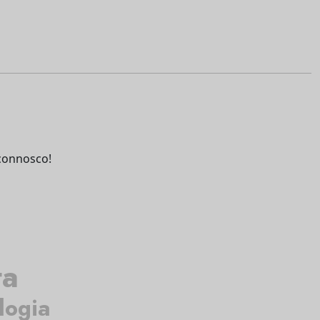
connosco!
ta
logia