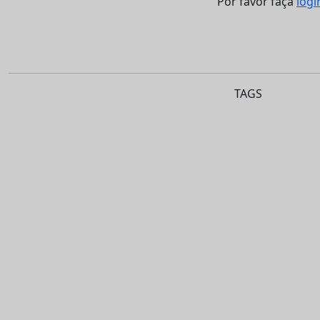
Por favor faça
logi
TAGS