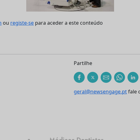
n
ou
registe-se
para aceder a este conteúdo
Partilhe
geral@newsengage.pt
fale 