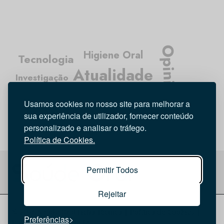
Opinião
Higiene Oral
Tecnologia
Atualidade
Investigação
Médicos Dentistas
Entrevista
Usamos cookies no nosso site para melhorar a
sua experiência de utilizador, fornecer conteúdo
personalizado e analisar o tráfego.
Política de Cookies.
Permitir Todos
Rejeitar
© 2026 Saúde Oral
Ficha Técnica
|
Política de Cookies
|
Preferências
Política de privacidade