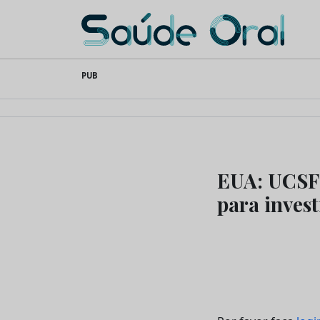
Saúde Oral
Skip
PUB
to
content
EUA: UCSF 
para inves