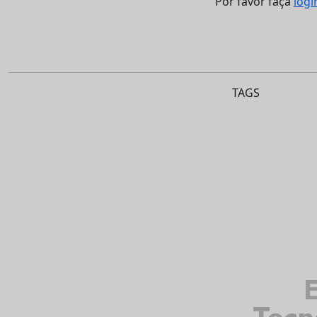
Por favor faça
logi
TAGS
E
Tecn