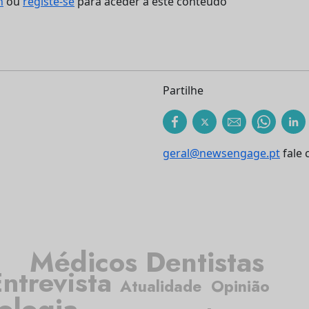
n
ou
registe-se
para aceder a este conteúdo
Partilhe
geral@newsengage.pt
fale 
Médicos Dentistas
ntrevista
Atualidade
Opinião
ologia