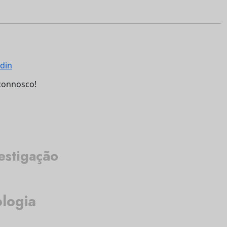
connosco!
estigação
logia