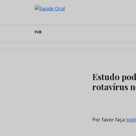
Saúde Oral
Skip
PUB
to
content
Estudo pode
rotavírus 
Por favor faça
logi