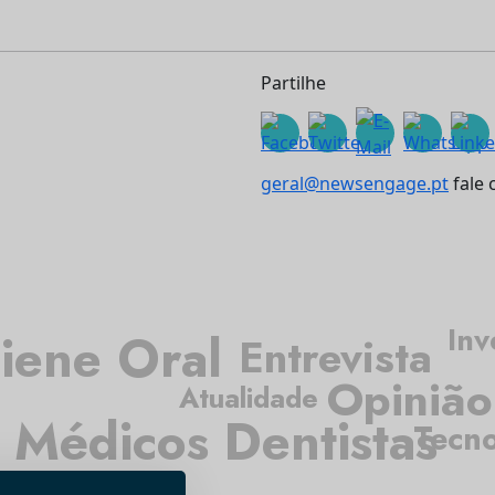
Partilhe
geral@newsengage.pt
fale 
Inv
iene Oral
Entrevista
Opinião
Atualidade
Médicos Dentistas
Tecno