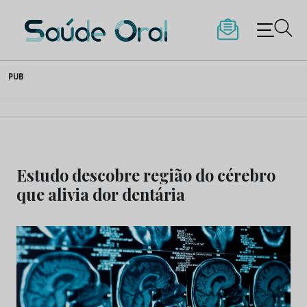
Saúde Oral
Skip
PUB
to
content
Estudo descobre região do cérebro
que alivia dor dentária