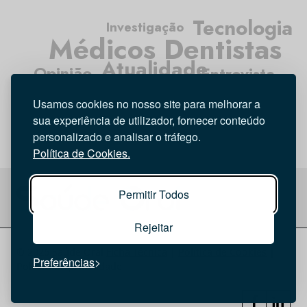
Tecnologia
Investigação
Médicos Dentistas
Atualidade
Opinião
Entrevista
Higiene Oral
Usamos cookies no nosso site para melhorar a
sua experiência de utilizador, fornecer conteúdo
personalizado e analisar o tráfego.
Política de Cookies.
Permitir Todos
Rejeitar
© 2026 Saúde Oral
Ficha Técnica
|
Política de Cookies
|
Preferências
Política de privacidade