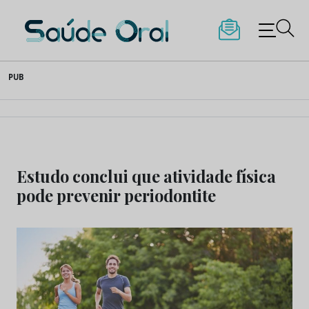
Saúde Oral
Skip
PUB
to
content
Estudo conclui que atividade física
pode prevenir periodontite