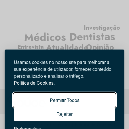
Investigação
Médicos Dentistas
Atualidade
Opinião
Entrevista
Higiene Oral
Tecnologia
Usamos cookies no nosso site para melhorar a
sua experiência de utilizador, fornecer conteúdo
personalizado e analisar o tráfego.
Política de Cookies.
Permitir Todos
Rejeitar
© 2026 Saúde Oral
Ficha Técnica
|
Política de Cookies
|
Preferências