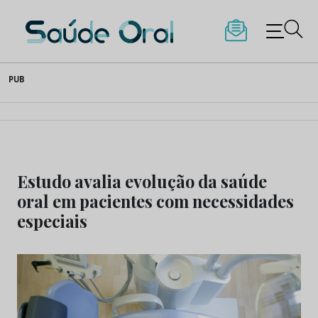
Saúde Oral
Skip
PUB
to
content
Estudo avalia evolução da saúde
oral em pacientes com necessidades
especiais