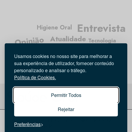
Entrevista
Higiene Oral
Atualidade
Opinião
Tecnologia
Investigação
Médicos Dentistas
Usamos cookies no nosso site para melhorar a
sua experiência de utilizador, fornecer conteúdo
personalizado e analisar o tráfego.
Política de Cookies.
Permitir Todos
Rejeitar
© 2026 Saúde Oral
Ficha Técnica
|
Política de Cookies
|
Preferências
Política de privacidade