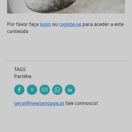
Por favor faça
login
ou
registe-se
para aceder a este
conteúdo
TAGS
Partilhe
geral@newsengage.pt
fale connosco!