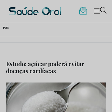
Saúde Oral
Skip
PUB
to
content
Estudo: açúcar poderá evitar
doenças cardíacas