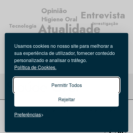
Opinião
Entrevista
Higiene Oral
Atualidade
Investigação
Tecnologia
Médicos Dentistas
Usamos cookies no nosso site para melhorar a
sua experiência de utilizador, fornecer conteúdo
personalizado e analisar o tráfego.
Política de Cookies.
Permitir Todos
Rejeitar
© 2026 Saúde Oral
Ficha Técnica
|
Política de Cookies
|
Preferências
Política de privacidade