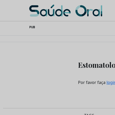
Saúde Oral
Skip
PUB
to
content
Estomatol
Por favor faça
logi