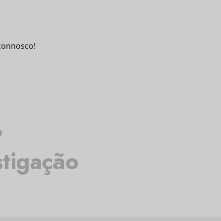
connosco!
o
stigação