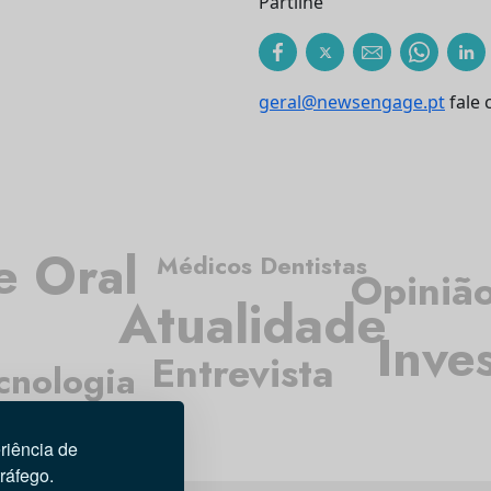
Partilhe
geral@newsengage.pt
fale 
e Oral
Médicos Dentistas
Opiniã
Atualidade
Inve
Entrevista
cnologia
riência de
tráfego.