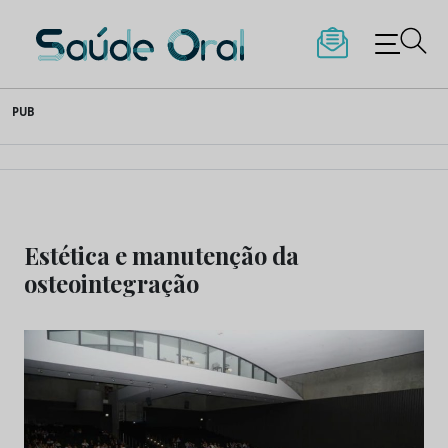
Saúde Oral
Skip
PUB
to
content
Estética e manutenção da
osteointegração