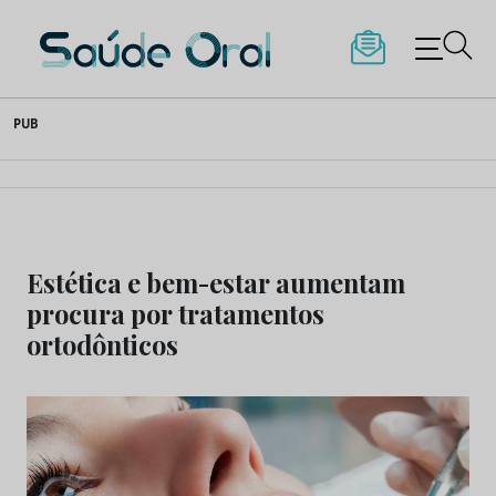
Saúde Oral
Skip
PUB
to
content
Estética e bem-estar aumentam
procura por tratamentos
ortodônticos