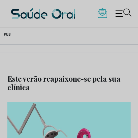
Saúde Oral
Skip
PUB
to
content
Este verão reapaixone-se pela sua
clínica