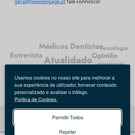
geral@newsengage.pt
fale connosco!
Médicos Dentistas
Tecnologia
Opinião
Entrevista
Atualidade
Investigação
Higiene Oral
Usamos cookies no nosso site para melhorar a
sua experiência de utilizador, fornecer conteúdo
personalizado e analisar o tráfego.
Política de Cookies.
Permitir Todos
Rejeitar