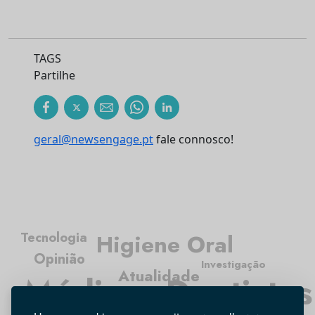
TAGS
Partilhe
geral@newsengage.pt
fale connosco!
Tecnologia
Higiene Oral
Opinião
Investigação
Atualidade
Médicos Dentistas