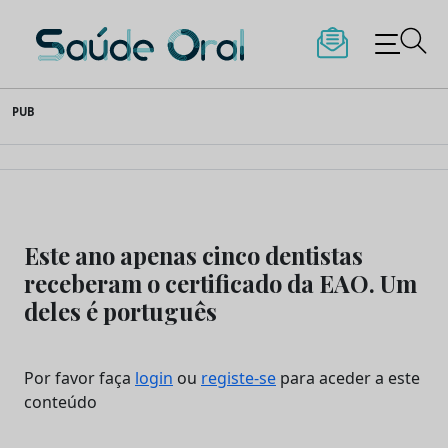
Saúde Oral
Skip
PUB
to
content
Este ano apenas cinco dentistas
receberam o certificado da EAO. Um
deles é português
Por favor faça
login
ou
registe-se
para aceder a este
conteúdo