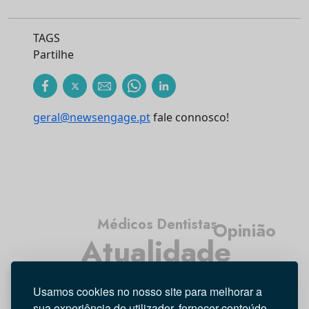
TAGS
Partilhe
geral@newsengage.pt
fale connosco!
Médicos Dentistas
Opinião
Atualidade
Higiene Oral
Tecnologia
Entrevista
Usamos cookies no nosso site para melhorar a
Investigação
sua experiência de utilizador, fornecer conteúdo