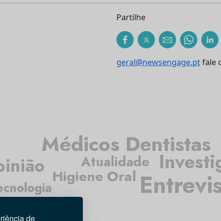
Partilhe
geral@newsengage.pt
fale 
Médicos Dentistas
Invest
Atualidade
inião
Higiene Oral
Entrevi
ecnologia
riência de