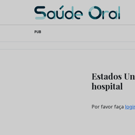
Saúde Oral
Skip
PUB
to
content
Estados Un
hospital
Por favor faça
logi