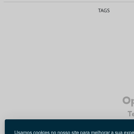
TAGS
Op
T
Usamos cookies no nosso site para melhorar a sua expe